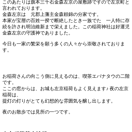
このあたりは旗本三千石金森左京の屋敷跡ですので左京町と
言われております。
金森左京は 元郡上藩主金森頼錦の分家です。
本家が宝暦の百姓一揆で断絶したとき一族でたゞ一人特に存
続を許され明治維新まで栄えました。この稲荷神社は好運児
金森左京の守護神でありました。
今日も一家の繁栄を願う多くの人々から崇敬されておりま
す。
お稲荷さんの向こう側に見えるのは、喫茶エバナタウの二階
です。
ここの窓からは、お城も左京稲荷もよく見えます♪ 夜の左京
稲荷は、
提灯の灯りがとても幻想的な雰囲気を醸し出します。
夜のお散歩では見所の一つです。