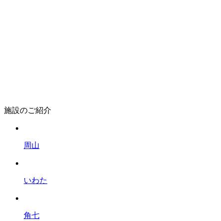
施設のご紹介
周山
いわた
角七