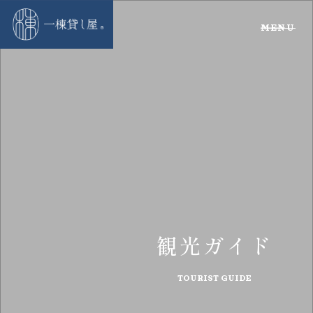
メ
ニ
ュ
ー
ボ
タ
ン
観光ガイド
TOURIST GUIDE